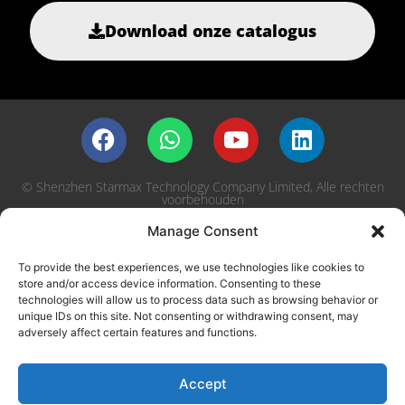
Download onze catalogus
© Shenzhen Starmax Technology Company Limited, Alle rechten
voorbehouden
Manage Consent
Privacybeleid
To provide the best experiences, we use technologies like cookies to
store and/or access device information. Consenting to these
technologies will allow us to process data such as browsing behavior or
English
日本語
Deutsch
Español
unique IDs on this site. Not consenting or withdrawing consent, may
Français
Português
العربية
हिन्दी
adversely affect certain features and functions.
한국어
Русский
Nederlands
Italiano
فارسی
Türkçe
اردو
Tiếng Việt
Accept