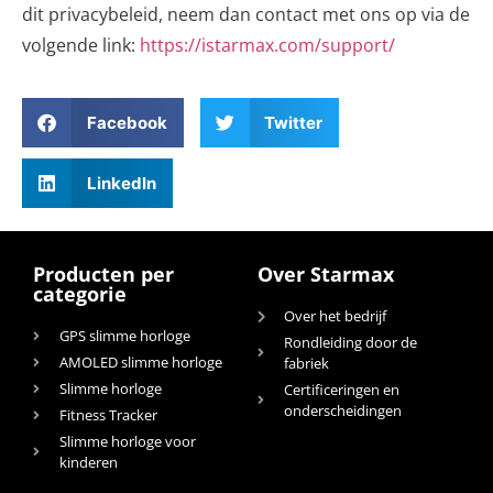
dit privacybeleid, neem dan contact met ons op via de
volgende link:
https://istarmax.com/support/
Facebook
Twitter
LinkedIn
Producten per
Over Starmax
categorie
Over het bedrijf
GPS slimme horloge
Rondleiding door de
AMOLED slimme horloge
fabriek
Slimme horloge
Certificeringen en
onderscheidingen
Fitness Tracker
Slimme horloge voor
kinderen