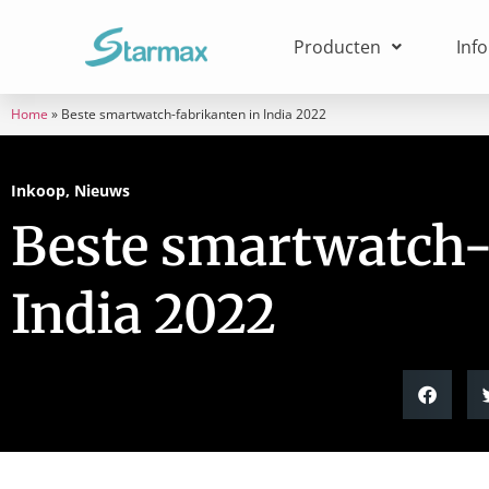
Producten
Inf
Home
»
Beste smartwatch-fabrikanten in India 2022
Inkoop
,
Nieuws
Beste smartwatch-
India 2022