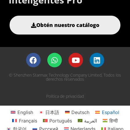
Obtén nuestro catálogo
© Shenzhen Starmax Technology Company Limited, Todos los
derechos reservados
Política de privacidad
English
日本語
Deutsch
Español
Français
Português
العربية
हिन्दी
한국어
Русский
Nederlands
Italiano