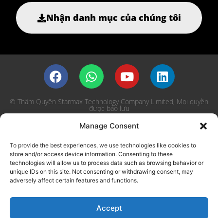
Nhận danh mục của chúng tôi
© Thâm Quyến Starmax Technology Company Limited, Mọi quyền
được bảo lưu
Manage Consent
Chính sách bảo mật
To provide the best experiences, we use technologies like cookies to
store and/or access device information. Consenting to these
English
日本語
Deutsch
Español
technologies will allow us to process data such as browsing behavior or
unique IDs on this site. Not consenting or withdrawing consent, may
Français
Português
العربية
हिन्दी
adversely affect certain features and functions.
한국어
Русский
Nederlands
Italiano
فارسی
Türkçe
اردو
Tiếng Việt
Accept