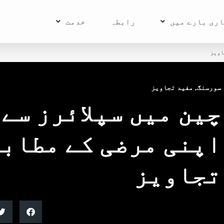
ری بارے ميں
رابطہ
خدمت
سورسنگ
,
مفید تجاویز
چین میں سپلائرز سے
تجاویز