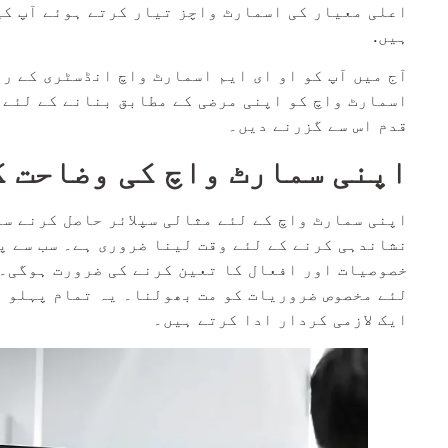
اعلی معیار کی اسمارٹ واچز تیار کرتے ہوئے آپ کی 
ہیں.
آج میں آپ کو او ای ایم اسمارٹ واچ انڈسٹری کے را
قدم اس سے گزرنے دیں۔
اپنی سمارٹ واچ کی وضاحت 
اپنی سمارٹ واچ کے لئے مثالی سپلائر حاصل کرنے س
نشاندہی کرنے کے لئے وقت لینا ضروری ہے۔ سب سے پ
خصوصیات اور افعال کا تعین کرنے کی ضرورت ہوگی۔ ا
لئے مخصوص ضروریات کو مت بھولنا۔ یہ تمام پہلو آ
ایک لازمی کردار ادا کرتے ہیں۔