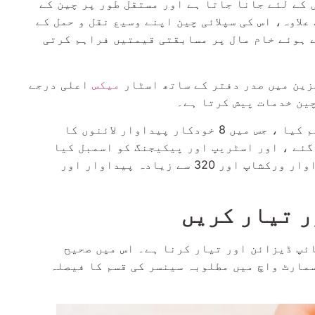
کے لئے جانا جاتا ہے اور مستقل طور پر چین کے
لاوہ، اس کی سپلائی چین اپنے وسیع نقل و حمل کے
 ہوئے خام مال پر مسابقتی قیمتیں فراہم کرتی
زین میں صدر دفتر کے ساتھ اسٹار
میکس
اعلی درجے
چین خدمات پیش کرتا ہے۔
ہم نے ڈونگ گوان میں ایک مینوفیکچرنگ سینٹر قائم کیا ، جس میں 8 خودکار پیداوار لائنوں کا
گئے ، اور اسٹریپ اور پیکیجنگ کو اسمبل کیا
گیا۔ ہمارے پاس 6000 مربع میٹر سے زیادہ کی پیداوار ورکشاپ اور 320 سے زیادہ پیداوار اور
ر تیار کریں
ائپ ڈیزائن اور تیار کرنا ہے۔ اس میں صحیح
مارٹ واچ میں مطلوبہ سینسر کی قسم کا فیصلہ