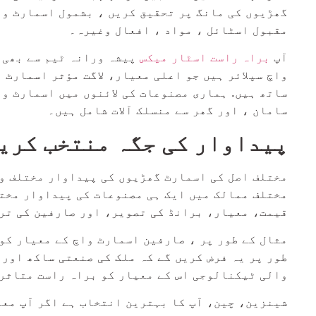
گھڑیوں کی مانگ پر تحقیق کریں ، بشمول اسمارٹ وا
مقبول اسٹائل ، مواد ، افعال وغیرہ۔
آپ
براہ راست اسٹار میکس
پیشہ ورانہ ٹیم سے بھی 
ساتھ ہیں. ہماری مصنوعات کی لائنوں میں اسمارٹ و
سامان ، اور گھر سے منسلک آلات شامل ہیں۔
پیداوار کی جگہ منتخب کری
مختلف اصل کی اسمارٹ گھڑیوں کی پیداوار مختلف وج
مختلف ممالک میں ایک ہی مصنوعات کی پیداوار مختل
قیمت، معیار، برانڈ کی تصویر، اور صارفین کی تر
مثال کے طور پر ، صارفین اسمارٹ واچ کے معیار کو 
طور پر یہ فرض کریں گے کہ ملک کی صنعتی ساکھ اور
والی ٹیکنالوجی اس کے معیار کو براہ راست متاثر
شینزین، چین، آپ کا بہترین انتخاب ہے اگر آپ معیا