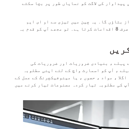
پیداوار کی لاگت کو نمایاں طور پر بچا سکتے
ز بتاؤں گا۔ یہ چین میں تیزی سے او ای ایم
اسمارٹ واچ کو اپنی مرضی کے مطابق بنانے کے لئے صرف 8 اقدامات کرتا ہے۔ تو مجھے آپ کو قدم بہ
کریں
ے پہلے ، بنیادی ضروریات اور ضروریات کی
ہلے ، آپ کو اسمارٹ واچ کے لئے اپنی مطلوبہ
گلا ، مواد ، حصوں ، یا مینوفیکچرنگ کے عمل کے
پ کی مطلوبہ تیار کردہ مصنوعات تیار کرنے میں