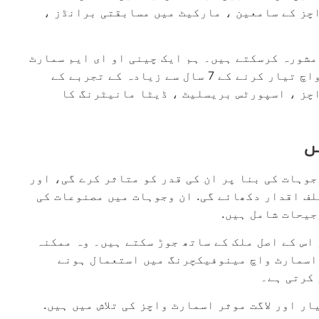
چز کے سامعین ، مارکیٹ میں مسابقتی برانڈز ،
مشورہ کرسکتے ہیں۔ ہم ایک چینی او ای ایم سمارٹ
واچ سپلائر ہیں جو اعلی معیار، لاگت مؤثر اسمارٹ واچ تیار کرنے کے 7 سال سے زیادہ کے تجربے کے
اچز ، اسپورٹس بریسلیٹ ، ڈیٹا مانیٹرنگ کا
ں
وہات کی بنا پر ان کی قدر کو متاثر کرے گی، اور
ف اقدار دکھائے گی. ان وجوہات میں مصنوعات کی
جیحات شامل ہیں.
اس کے اصل ملک کے ساتھ جوڑ سکتے ہیں۔ وہ ممکنہ
 اسمارٹ واچ مینوفیکچرنگ میں استعمال ہونے
 کرتی ہے۔
ر اور لاگت موثر اسمارٹ واچز کی تلاش میں ہیں.