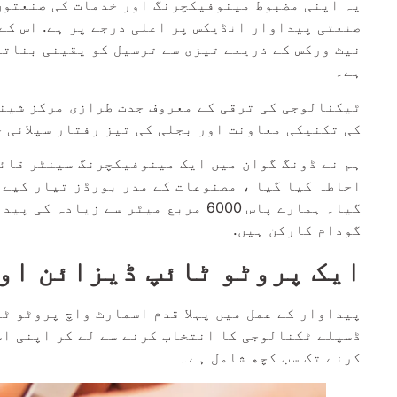
یہ اپنی مضبوط مینوفیکچرنگ اور خدمات کی صنعتوں 
صنعتی پیداوار انڈیکس پر اعلی درجے پر ہے. اس کے ع
نیٹ ورکس کے ذریعے تیزی سے ترسیل کو یقینی بناتے
ہے۔
ٹیکنالوجی کی ترقی کے معروف جدت طرازی مرکز شین
کی تکنیکی معاونت اور بجلی کی تیز رفتار سپلائی 
احاطہ کیا گیا ، مصنوعات کے مدر بورڈز تیار کیے 
گودام کارکن ہیں.
ایک پروٹو ٹائپ ڈیزائن او
پیداوار کے عمل میں پہلا قدم اسمارٹ واچ پروٹو ٹ
ڈسپلے ٹکنالوجی کا انتخاب کرنے سے لے کر اپنی اس
کرنے تک سب کچھ شامل ہے۔