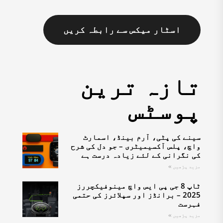
اسٹار میکس سے رابطہ کریں
تازہ ترین
پوسٹس
سینے کی پٹی، آرم بینڈ، اسمارٹ
واچ، پلس آکسیمیٹری – جو دل کی شرح
کی نگرانی کے لئے زیادہ درست ہے
مزید پڑھیں »
ٹاپ 8 جی پی ایس واچ مینوفیکچررز
2025 – برانڈز اور سپلائرز کی حتمی
فہرست
مزید پڑھیں »