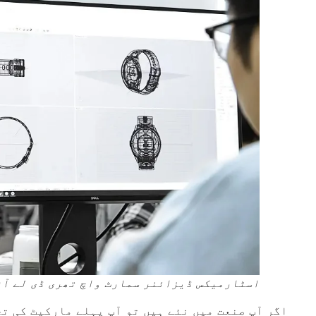
اسٹارمیکس ڈیزائنر سمارٹ واچ تھری ڈی لے آؤ
اگر آپ صنعت میں نئے ہیں تو آپ پہلے مارکیٹ کی ت