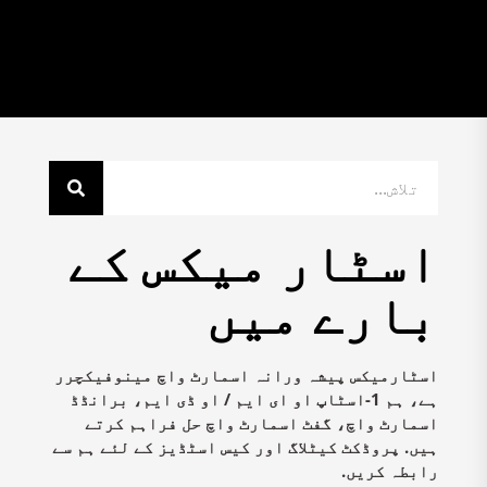
اسٹار میکس کے
بارے میں
اسٹارمیکس پیشہ ورانہ اسمارٹ واچ مینوفیکچرر
ہے، ہم 1-اسٹاپ او ای ایم / او ڈی ایم، برانڈڈ
اسمارٹ واچ، گفٹ اسمارٹ واچ حل فراہم کرتے
ہیں. پروڈکٹ کیٹلاگ اور کیس اسٹڈیز کے لئے ہم سے
رابطہ کریں.