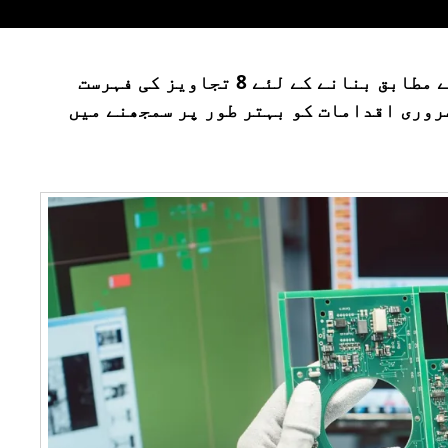
یہ مضمون چین میں سمارٹ واچز کو اپنی مرضی کے مطابق بنانے کے لئے 8 تجاویز کی فہرست
ضروری اقدامات کو بہتر طور پر سمجھنے میں