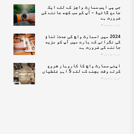
جی پی ایس سمارٹ واچز کے لئے ایک
جامع گائیڈ – آپ کو سب کچھ جاننے کی
ضرورت ہے
مزید پڑھیں »
2024 میں اسمارٹ واچ کی جدت: تناؤ
کی نگرانی کے بارے میں آپ کو مزید
جاننے کی ضرورت ہے
مزید پڑھیں »
اپنی سمارٹ واچ کا کاروبار شروع
کرتے وقت بچنے کے لئے 5 اہم غلطیاں
مزید پڑھیں »