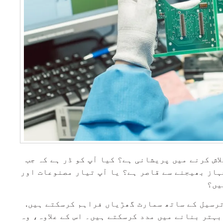
اش کرنے میں پریشانی ہے؟ کیا آپ کو ڈر ہے کہ جب
ہاز بھیجنے سے قاصر ہے؟ یا آپ تیار مصنوعات اور
یں؟
ترسیل کے ساتھ سمارٹ گھڑیاں فراہم کرسکتے ہیں.
ہتر بنانے میں مدد کرسکتے ہیں۔ اس کے علاوہ، وہ