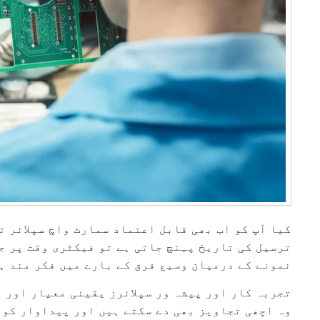
کیا آپ کو اب بھی قابل اعتماد سمارٹ واچ سپلائر تل
ترسیل کی تاریخ پہنچ جاتی ہے تو فیکٹری وقت پر ج
نمونے کے درمیان وسیع فرق کے بارے میں فکر مند ہ
تجربہ کار اور پیشہ ور سپلائرز یقینی معیار اور 
وہ اچھی تجاویز بھی دے سکتے ہیں اور پیداوار کو ب