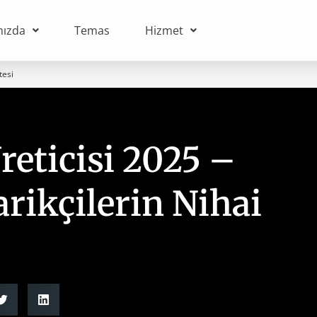
mızda
Temas
Hizmet
tesi
reticisi 2025 –
rikçilerin Nihai