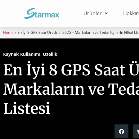
Ürünler
Hakkı
Home
»
En İyi 8 GPS Saat Üreticisi 2025 – Markaların ve Tedarikçilerin Nihai Lis
Kaynak Kullanımı
,
Özellik
En İyi 8 GPS Saat Ü
Markaların ve Teda
Listesi