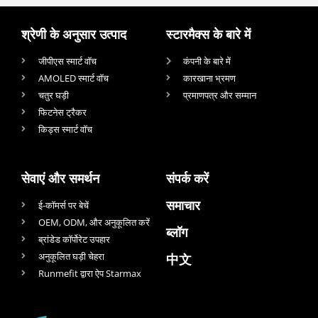
श्रेणी के अनुसार उत्पाद
स्टारमैक्स के बारे में
जीपीएस स्मार्ट वॉच
कंपनी के बारे में
AMOLED स्मार्ट वॉच
कारखाना भ्रमण
चतुर घड़ी
प्रमाणपत्र और सम्मान
फिटनेस ट्रैकर
किड्स स्मार्ट वॉच
सेवाएं और समर्थन
संपर्क करें
समाचार
ई-कॉमर्स पर बेचें
OEM, ODM, और अनुकूलित करें
ब्लॉग
ब्रांडेड कॉर्पोरेट उपहार
अनुकूलित घड़ी चेहरा
中文
Runmefit द्वारा ऐप Starmax