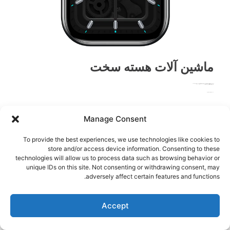
ماشین آلات هسته سخت
این صفحه ساعت دارای یک ساعت آنالوگ روی صفحه ربات مکانیکی و یک کرونومتر چرخان در چشم راست است.
ایده آل برای دوستداران فناوری که خواهان یک صفحه ساعت منحصر به فرد و آینده نگر هستند.
طراحی اصلی توسط تیم هنری Starmax.
صفحه نمایش اصلی: ساعت آنالوگ
Manage Consent
To provide the best experiences, we use technologies like cookies to
store and/or access device information. Consenting to these
technologies will allow us to process data such as browsing behavior or
unique IDs on this site. Not consenting or withdrawing consent, may
adversely affect certain features and functions.
Accept